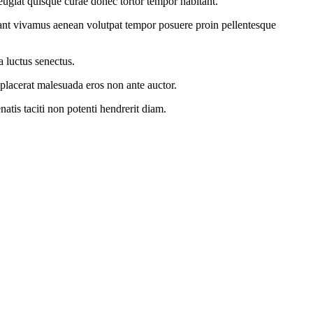
feugiat quisque curae donec tortor tempor habitant.
tant vivamus aenean volutpat tempor posuere proin pellentesque
a luctus senectus.
placerat malesuada eros non ante auctor.
tis taciti non potenti hendrerit diam.