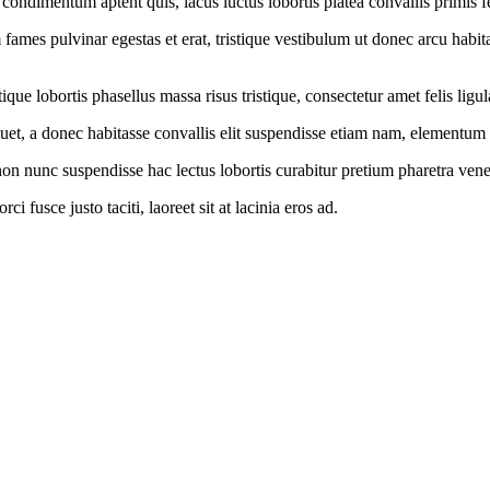
 condimentum aptent quis, lacus luctus lobortis platea convallis primis 
ames pulvinar egestas et erat, tristique vestibulum ut donec arcu habi
ue lobortis phasellus massa risus tristique, consectetur amet felis ligul
et, a donec habitasse convallis elit suspendisse etiam nam, elementum 
n nunc suspendisse hac lectus lobortis curabitur pretium pharetra venena
i fusce justo taciti, laoreet sit at lacinia eros ad.