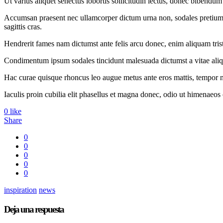
Ut varius aliquet senectus lobortis sollicitudin lectus, donec bibendum
Accumsan praesent nec ullamcorper dictum urna non, sodales pretium f
sagittis cras.
Hendrerit fames nam dictumst ante felis arcu donec, enim aliquam tristiq
Condimentum ipsum sodales tincidunt malesuada dictumst a vitae aliqu
Hac curae quisque rhoncus leo augue metus ante eros mattis, tempor no
Iaculis proin cubilia elit phasellus et magna donec, odio ut himenaeos orc
0
like
Share
0
0
0
0
0
inspiration
news
Deja una respuesta