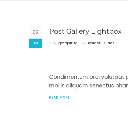
Post Gallery Lightbox
02
Jul
by
gmajstruk
in
Insider Guides
Condimentum orci volutpat p
mollis aliquam senectus phare
READ MORE