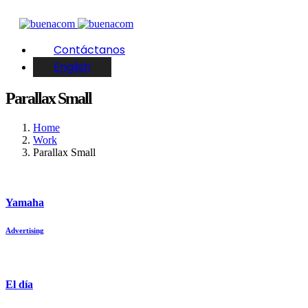
Contáctanos
English
Parallax Small
Home
Work
Parallax Small
Yamaha
Advertising
El día