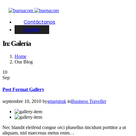
Contáctanos
English
In: Galería
Home
Our Blog
10
Sep
Post Format Gallery
septiembre 10, 2010
by
gmajstruk
in
Business Traveller
Nec blandit eleifend congue orci phasellus tincidunt porttitor a ut
aliquam, nisl maecenas metus enim…