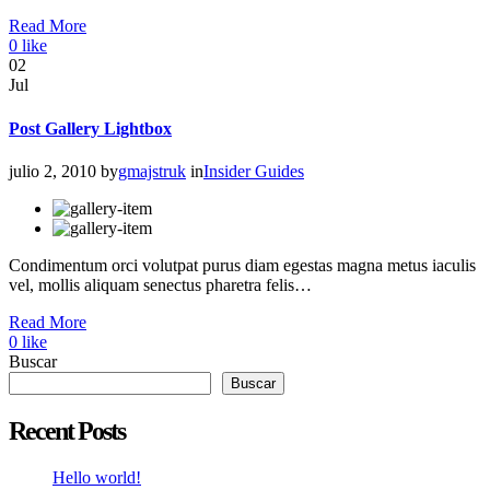
Read More
0
like
02
Jul
Post Gallery Lightbox
julio 2, 2010
by
gmajstruk
in
Insider Guides
Condimentum orci volutpat purus diam egestas magna metus iaculis
vel, mollis aliquam senectus pharetra felis…
Read More
0
like
Buscar
Buscar
Recent Posts
Hello world!