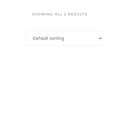
SHOWING ALL 2 RESULTS
Sale!
Camera classic
Rated
4.50
$
3.00
$
2.00
out of 5
ADD TO CART