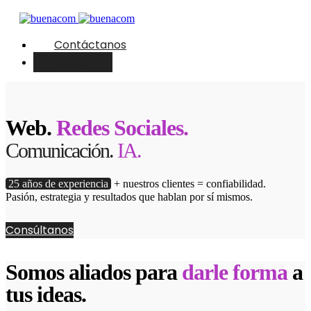
Contáctanos
English
Web.
Redes Sociales.
Comunicación.
IA.
25 años de experiencia
+ nuestros clientes = confiabilidad.
Pasión, estrategia y resultados que hablan por sí mismos.
Consúltanos
Somos aliados para
darle forma
a
tus ideas.