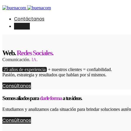
Contáctanos
English
Web.
Redes Sociales.
Comunicación.
IA.
25 años de experiencia
+ nuestros clientes = confiabilidad.
Pasión, estrategia y resultados que hablan por sí mismos.
Consúltanos
Somos aliados para
darle forma
a tus ideas.
Estudiamos y analizamos cada situación para brindar soluciones autént
Consúltanos