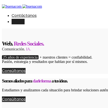
Contáctanos
English
Web.
Redes Sociales.
Comunicación.
IA.
25 años de experiencia
+ nuestros clientes = confiabilidad.
Pasión, estrategia y resultados que hablan por sí mismos.
Consúltanos
Somos aliados para
darle forma
a tus ideas.
Estudiamos y analizamos cada situación para brindar soluciones autént
Consúltanos