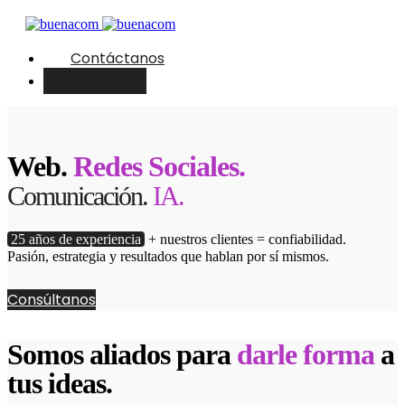
Contáctanos
English
Web.
Redes Sociales.
Comunicación.
IA.
25 años de experiencia
+ nuestros clientes = confiabilidad.
Pasión, estrategia y resultados que hablan por sí mismos.
Consúltanos
Somos aliados para
darle forma
a
tus ideas.