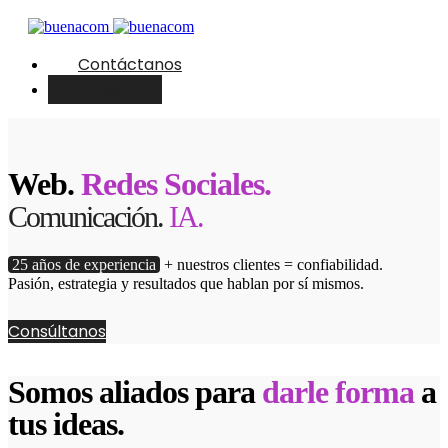
Contáctanos
English
Web.
Redes Sociales.
Comunicación.
IA.
25 años de experiencia
+ nuestros clientes = confiabilidad.
Pasión, estrategia y resultados que hablan por sí mismos.
Consúltanos
Somos aliados para
darle forma
a
tus ideas.