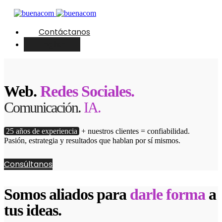
Contáctanos
English
Web.
Redes Sociales.
Comunicación.
IA.
25 años de experiencia
+ nuestros clientes = confiabilidad.
Pasión, estrategia y resultados que hablan por sí mismos.
Consúltanos
Somos aliados para
darle forma
a
tus ideas.