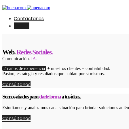
Contáctanos
English
Web.
Redes Sociales.
Comunicación.
IA.
25 años de experiencia
+ nuestros clientes = confiabilidad.
Pasión, estrategia y resultados que hablan por sí mismos.
Consúltanos
Somos aliados para
darle forma
a tus ideas.
Estudiamos y analizamos cada situación para brindar soluciones autént
Consúltanos