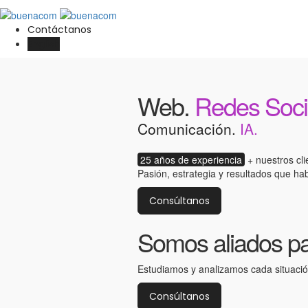
Contáctanos
English
Web.
Redes Soci
Comunicación.
IA.
25 años de experiencia
+ nuestros clie
Pasión, estrategia y resultados que ha
Consúltanos
Somos aliados p
Estudiamos y analizamos cada situación
Consúltanos