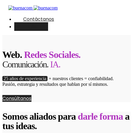
Contáctanos
English
Web.
Redes Sociales.
Comunicación.
IA.
25 años de experiencia
+ nuestros clientes = confiabilidad.
Pasión, estrategia y resultados que hablan por sí mismos.
Consúltanos
Somos aliados para
darle forma
a
tus ideas.