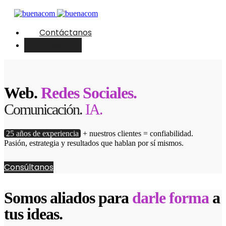
Contáctanos
English
Web.
Redes Sociales.
Comunicación.
IA.
25 años de experiencia
+ nuestros clientes = confiabilidad.
Pasión, estrategia y resultados que hablan por sí mismos.
Consúltanos
Somos aliados para
darle forma
a
tus ideas.