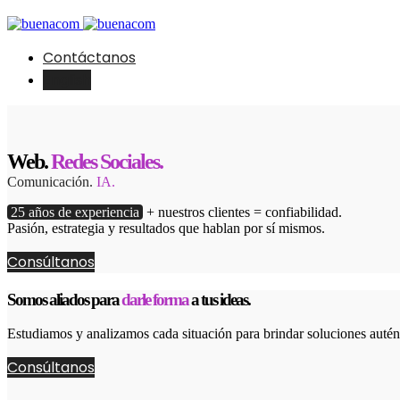
Contáctanos
English
Web.
Redes Sociales.
Comunicación.
IA.
25 años de experiencia
+ nuestros clientes = confiabilidad.
Pasión, estrategia y resultados que hablan por sí mismos.
Consúltanos
Somos aliados para
darle forma
a tus ideas.
Estudiamos y analizamos cada situación para brindar soluciones autént
Consúltanos