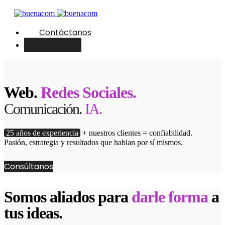
Contáctanos
English
Web.
Redes Sociales.
Comunicación.
IA.
25 años de experiencia
+ nuestros clientes = confiabilidad.
Pasión, estrategia y resultados que hablan por sí mismos.
Consúltanos
Somos aliados para
darle forma
a
tus ideas.