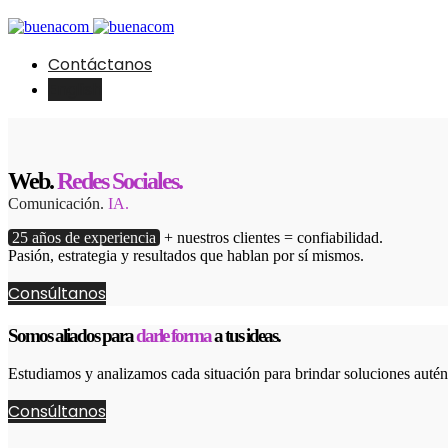
Contáctanos
English
Web.
Redes Sociales.
Comunicación.
IA.
25 años de experiencia
+ nuestros clientes = confiabilidad.
Pasión, estrategia y resultados que hablan por sí mismos.
Consúltanos
Somos aliados para
darle forma
a tus ideas.
Estudiamos y analizamos cada situación para brindar soluciones autént
Consúltanos