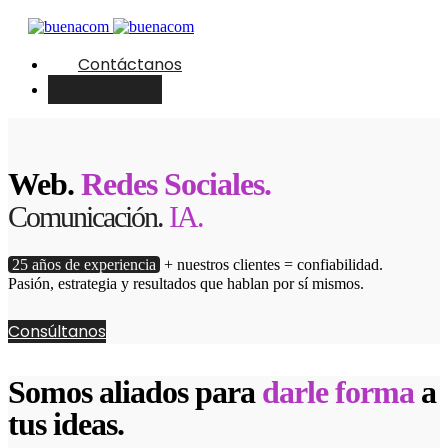
Contáctanos
English
Web.
Redes Sociales.
Comunicación.
IA.
25 años de experiencia
+ nuestros clientes = confiabilidad.
Pasión, estrategia y resultados que hablan por sí mismos.
Consúltanos
Somos aliados para
darle forma
a
tus ideas.