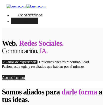
Contáctanos
English
Web.
Redes Sociales.
Comunicación.
IA.
25 años de experiencia
+ nuestros clientes = confiabilidad.
Pasión, estrategia y resultados que hablan por sí mismos.
Consúltanos
Somos aliados para
darle forma
a
tus ideas.