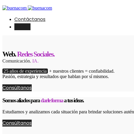
Contáctanos
English
Web.
Redes Sociales.
Comunicación.
IA.
25 años de experiencia
+ nuestros clientes = confiabilidad.
Pasión, estrategia y resultados que hablan por sí mismos.
Consúltanos
Somos aliados para
darle forma
a tus ideas.
Estudiamos y analizamos cada situación para brindar soluciones autént
Consúltanos