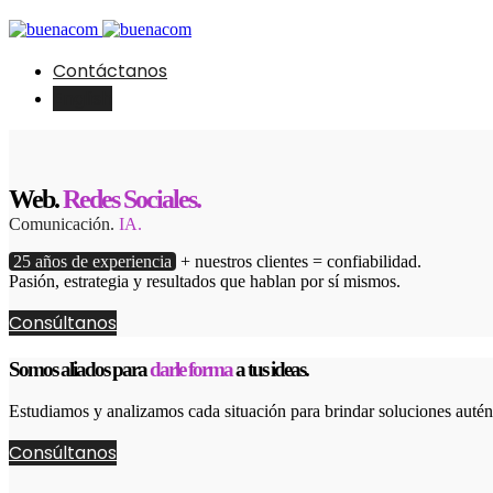
Contáctanos
English
Web.
Redes Sociales.
Comunicación.
IA.
25 años de experiencia
+ nuestros clientes = confiabilidad.
Pasión, estrategia y resultados que hablan por sí mismos.
Consúltanos
Somos aliados para
darle forma
a tus ideas.
Estudiamos y analizamos cada situación para brindar soluciones autént
Consúltanos