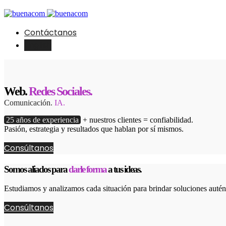
Contáctanos
English
Web.
Redes Sociales.
Comunicación.
IA.
25 años de experiencia
+ nuestros clientes = confiabilidad.
Pasión, estrategia y resultados que hablan por sí mismos.
Consúltanos
Somos aliados para
darle forma
a tus ideas.
Estudiamos y analizamos cada situación para brindar soluciones autént
Consúltanos