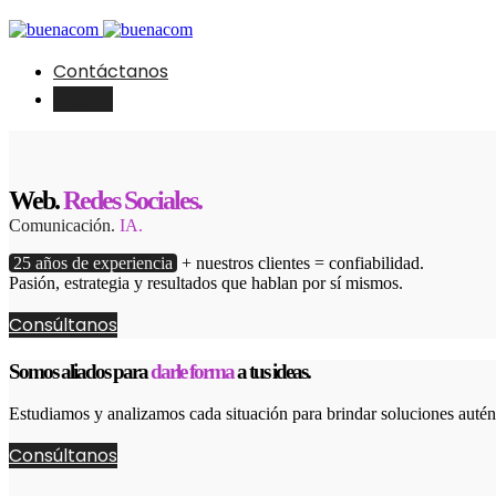
Contáctanos
English
Web.
Redes Sociales.
Comunicación.
IA.
25 años de experiencia
+ nuestros clientes = confiabilidad.
Pasión, estrategia y resultados que hablan por sí mismos.
Consúltanos
Somos aliados para
darle forma
a tus ideas.
Estudiamos y analizamos cada situación para brindar soluciones autént
Consúltanos