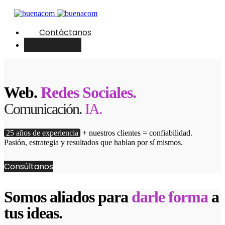
Contáctanos
English
Web.
Redes Sociales.
Comunicación.
IA.
25 años de experiencia
+ nuestros clientes = confiabilidad.
Pasión, estrategia y resultados que hablan por sí mismos.
Consúltanos
Somos aliados para
darle forma
a
tus ideas.