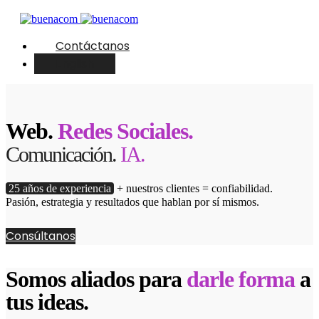
Contáctanos
English
Web.
Redes Sociales.
Comunicación.
IA.
25 años de experiencia
+ nuestros clientes = confiabilidad.
Pasión, estrategia y resultados que hablan por sí mismos.
Consúltanos
Somos aliados para
darle forma
a
tus ideas.