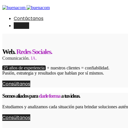
Contáctanos
English
Web.
Redes Sociales.
Comunicación.
IA.
25 años de experiencia
+ nuestros clientes = confiabilidad.
Pasión, estrategia y resultados que hablan por sí mismos.
Consúltanos
Somos aliados para
darle forma
a tus ideas.
Estudiamos y analizamos cada situación para brindar soluciones autént
Consúltanos