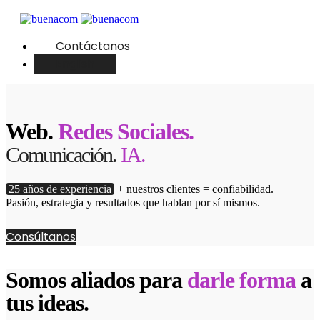
Contáctanos
English
Web.
Redes Sociales.
Comunicación.
IA.
25 años de experiencia
+ nuestros clientes = confiabilidad.
Pasión, estrategia y resultados que hablan por sí mismos.
Consúltanos
Somos aliados para
darle forma
a
tus ideas.