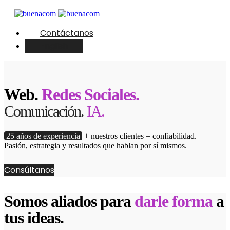
Contáctanos
English
Web.
Redes Sociales.
Comunicación.
IA.
25 años de experiencia
+ nuestros clientes = confiabilidad.
Pasión, estrategia y resultados que hablan por sí mismos.
Consúltanos
Somos aliados para
darle forma
a
tus ideas.