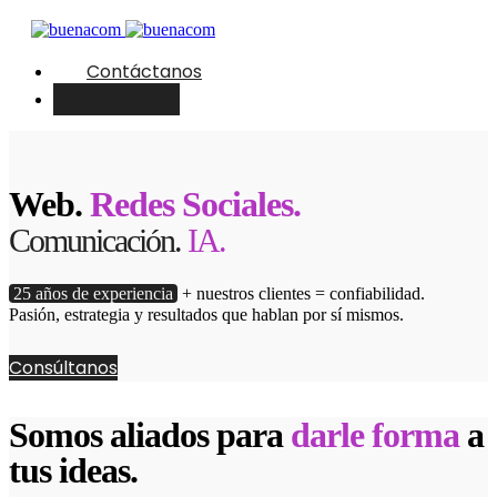
Contáctanos
English
Web.
Redes Sociales.
Comunicación.
IA.
25 años de experiencia
+ nuestros clientes = confiabilidad.
Pasión, estrategia y resultados que hablan por sí mismos.
Consúltanos
Somos aliados para
darle forma
a
tus ideas.