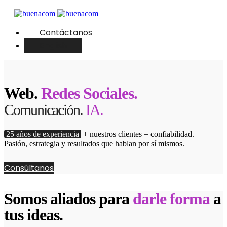
Contáctanos
English
Web.
Redes Sociales.
Comunicación.
IA.
25 años de experiencia
+ nuestros clientes = confiabilidad.
Pasión, estrategia y resultados que hablan por sí mismos.
Consúltanos
Somos aliados para
darle forma
a
tus ideas.