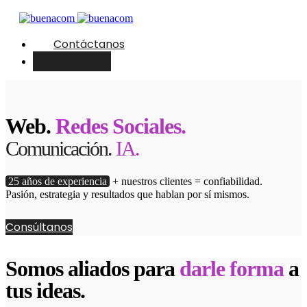
Contáctanos
English
Web.
Redes Sociales.
Comunicación.
IA.
25 años de experiencia
+ nuestros clientes = confiabilidad.
Pasión, estrategia y resultados que hablan por sí mismos.
Consúltanos
Somos aliados para
darle forma
a
tus ideas.