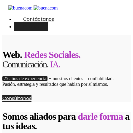
Contáctanos
English
Web.
Redes Sociales.
Comunicación.
IA.
25 años de experiencia
+ nuestros clientes = confiabilidad.
Pasión, estrategia y resultados que hablan por sí mismos.
Consúltanos
Somos aliados para
darle forma
a
tus ideas.