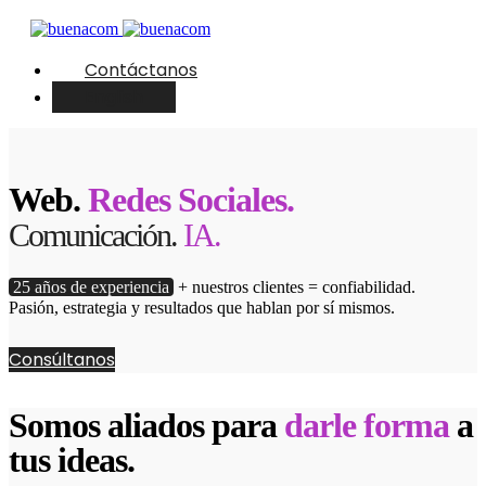
Contáctanos
English
Web.
Redes Sociales.
Comunicación.
IA.
25 años de experiencia
+ nuestros clientes = confiabilidad.
Pasión, estrategia y resultados que hablan por sí mismos.
Consúltanos
Somos aliados para
darle forma
a
tus ideas.