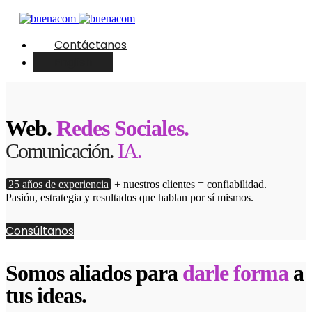
Contáctanos
English
Web.
Redes Sociales.
Comunicación.
IA.
25 años de experiencia
+ nuestros clientes = confiabilidad.
Pasión, estrategia y resultados que hablan por sí mismos.
Consúltanos
Somos aliados para
darle forma
a
tus ideas.