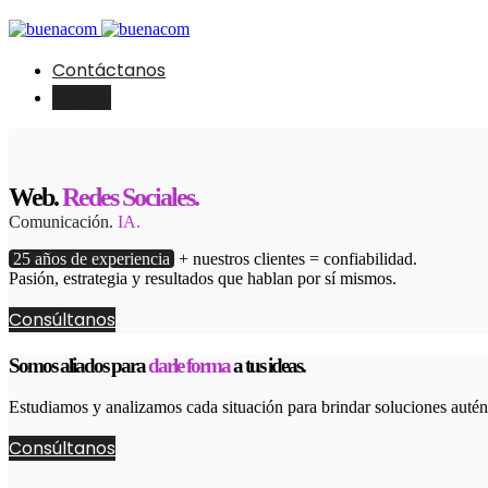
Contáctanos
English
Web.
Redes Sociales.
Comunicación.
IA.
25 años de experiencia
+ nuestros clientes = confiabilidad.
Pasión, estrategia y resultados que hablan por sí mismos.
Consúltanos
Somos aliados para
darle forma
a tus ideas.
Estudiamos y analizamos cada situación para brindar soluciones autént
Consúltanos