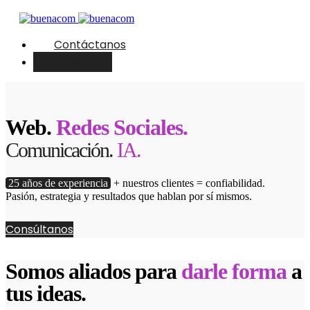
Contáctanos
English
Web.
Redes Sociales.
Comunicación.
IA.
25 años de experiencia
+ nuestros clientes = confiabilidad.
Pasión, estrategia y resultados que hablan por sí mismos.
Consúltanos
Somos aliados para
darle forma
a
tus ideas.