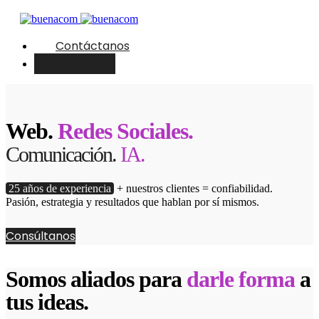
Contáctanos
English
Web.
Redes Sociales.
Comunicación.
IA.
25 años de experiencia
+ nuestros clientes = confiabilidad.
Pasión, estrategia y resultados que hablan por sí mismos.
Consúltanos
Somos aliados para
darle forma
a
tus ideas.