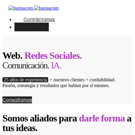
Contáctanos
English
Web.
Redes Sociales.
Comunicación.
IA.
25 años de experiencia
+ nuestros clientes = confiabilidad.
Pasión, estrategia y resultados que hablan por sí mismos.
Consúltanos
Somos aliados para
darle forma
a
tus ideas.