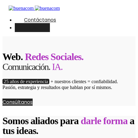
Contáctanos
English
Web.
Redes Sociales.
Comunicación.
IA.
25 años de experiencia
+ nuestros clientes = confiabilidad.
Pasión, estrategia y resultados que hablan por sí mismos.
Consúltanos
Somos aliados para
darle forma
a
tus ideas.