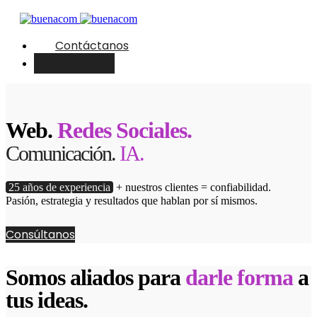
Contáctanos
English
Web.
Redes Sociales.
Comunicación.
IA.
25 años de experiencia
+ nuestros clientes = confiabilidad.
Pasión, estrategia y resultados que hablan por sí mismos.
Consúltanos
Somos aliados para
darle forma
a
tus ideas.