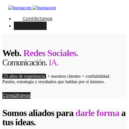
Contáctanos
English
Web.
Redes Sociales.
Comunicación.
IA.
25 años de experiencia
+ nuestros clientes = confiabilidad.
Pasión, estrategia y resultados que hablan por sí mismos.
Consúltanos
Somos aliados para
darle forma
a
tus ideas.