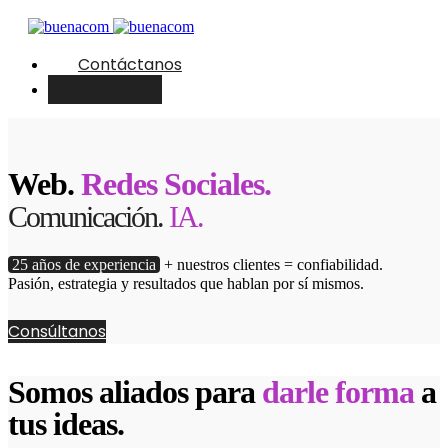
Contáctanos
English
Web.
Redes Sociales.
Comunicación.
IA.
25 años de experiencia
+ nuestros clientes = confiabilidad.
Pasión, estrategia y resultados que hablan por sí mismos.
Consúltanos
Somos aliados para
darle forma
a
tus ideas.