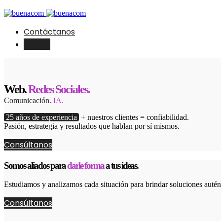
Contáctanos
English
Web.
Redes Sociales.
Comunicación.
IA.
25 años de experiencia
+ nuestros clientes = confiabilidad.
Pasión, estrategia y resultados que hablan por sí mismos.
Consúltanos
Somos aliados para
darle forma
a tus ideas.
Estudiamos y analizamos cada situación para brindar soluciones autént
Consúltanos