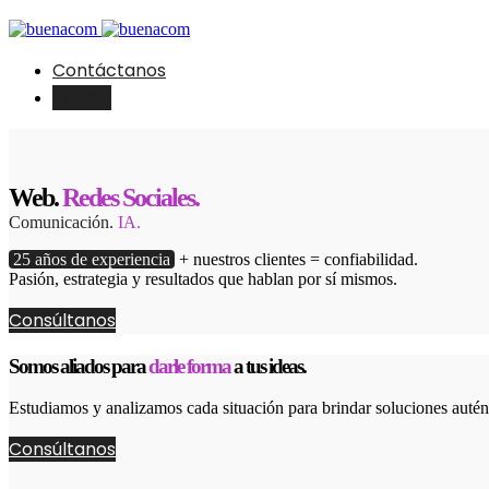
Contáctanos
English
Web.
Redes Sociales.
Comunicación.
IA.
25 años de experiencia
+ nuestros clientes = confiabilidad.
Pasión, estrategia y resultados que hablan por sí mismos.
Consúltanos
Somos aliados para
darle forma
a tus ideas.
Estudiamos y analizamos cada situación para brindar soluciones autént
Consúltanos