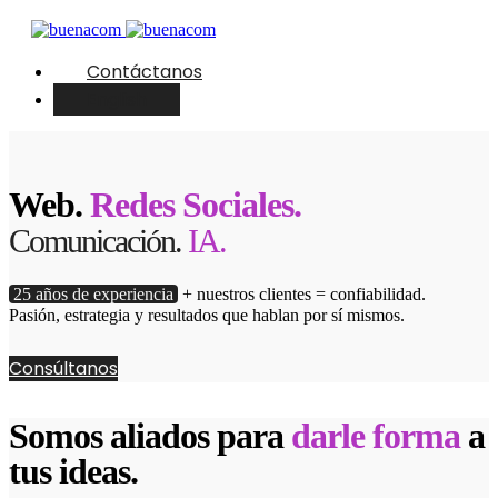
Contáctanos
English
Web.
Redes Sociales.
Comunicación.
IA.
25 años de experiencia
+ nuestros clientes = confiabilidad.
Pasión, estrategia y resultados que hablan por sí mismos.
Consúltanos
Somos aliados para
darle forma
a
tus ideas.