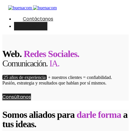
Contáctanos
English
Web.
Redes Sociales.
Comunicación.
IA.
25 años de experiencia
+ nuestros clientes = confiabilidad.
Pasión, estrategia y resultados que hablan por sí mismos.
Consúltanos
Somos aliados para
darle forma
a
tus ideas.