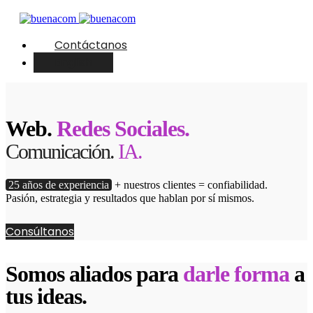
Contáctanos
English
Web.
Redes Sociales.
Comunicación.
IA.
25 años de experiencia
+ nuestros clientes = confiabilidad.
Pasión, estrategia y resultados que hablan por sí mismos.
Consúltanos
Somos aliados para
darle forma
a
tus ideas.