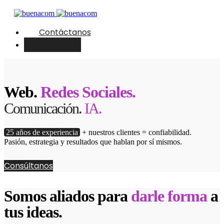
Contáctanos
English
Web.
Redes Sociales.
Comunicación.
IA.
25 años de experiencia
+ nuestros clientes = confiabilidad.
Pasión, estrategia y resultados que hablan por sí mismos.
Consúltanos
Somos aliados para
darle forma
a
tus ideas.