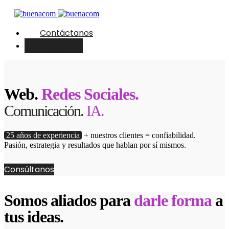
Contáctanos
English
Web.
Redes Sociales.
Comunicación.
IA.
25 años de experiencia
+ nuestros clientes = confiabilidad.
Pasión, estrategia y resultados que hablan por sí mismos.
Consúltanos
Somos aliados para
darle forma
a
tus ideas.